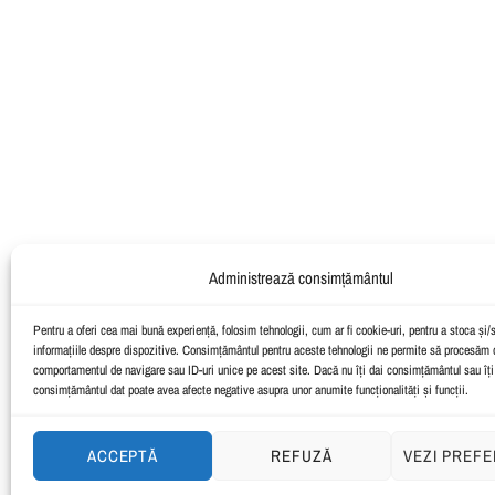
.
Administrează consimțământul
Pentru a oferi cea mai bună experiență, folosim tehnologii, cum ar fi cookie-uri, pentru a stoca și
informațiile despre dispozitive. Consimțământul pentru aceste tehnologii ne permite să procesăm d
comportamentul de navigare sau ID-uri unice pe acest site. Dacă nu îți dai consimțământul sau îți 
consimțământul dat poate avea afecte negative asupra unor anumite funcționalități și funcții.
ACCEPTĂ
REFUZĂ
VEZI PREFE