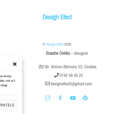
Back
Design Efect
To
Top
©
Design Efect
2026
Enache Ovidiu
– designer
Str. Simion Bărnuțiu 22, Oradea
0742 48 45 22
/sau accesa
ate, cum ar fi
designefect2@gmail.com
retragi
RINȚELE