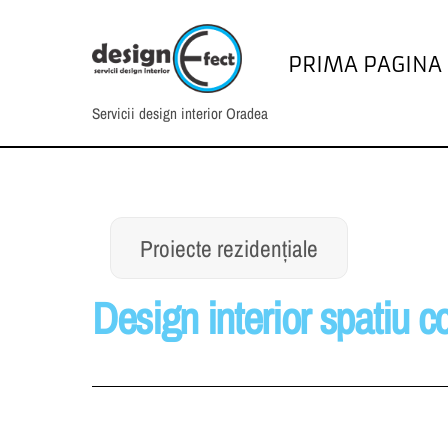
Skip
to
PRIMA PAGINA
content
Servicii design interior Oradea
Proiecte rezidențiale
Design interior spatiu c